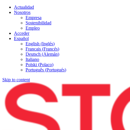
Actualidad
Nosotros
Empresa
Sostenibilidad
Empleo
Acceder
Español
English
(
Inglés
)
Français
(
Francés
)
Deutsch
(
Alemán
)
Italiano
Polski
(
Polaco
)
Português
(
Portugués
)
Skip to content